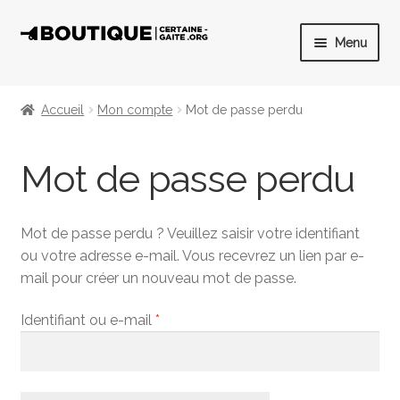
Aller
Aller
Menu
à
au
la
contenu
Accueil
navigation
Accueil
Mon compte
Mot de passe perdu
Ouvrir
E-shop
le
Mot de passe perdu
menu
A propos
enfant
Contact
Mot de passe perdu ? Veuillez saisir votre identifiant
ou votre adresse e-mail. Vous recevrez un lien par e-
Mon compte
mail pour créer un nouveau mot de passe.
Obligatoire
Identifiant ou e-mail
*