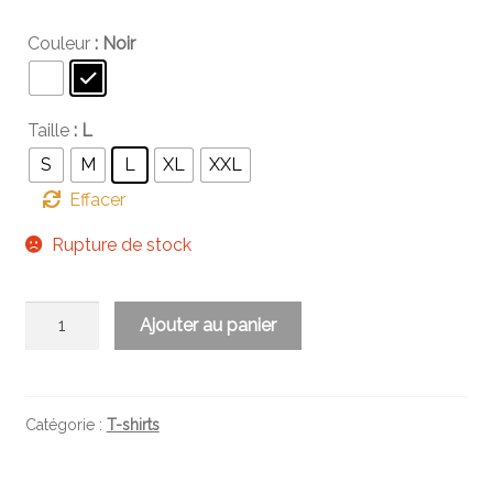
Couleur
: Noir
Taille
: L
S
M
L
XL
XXL
Effacer
Rupture de stock
quantité
Ajouter au panier
de
Bagarre
Générale
Débardeurs
Catégorie :
T-shirts