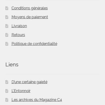
sur
Conditions générales
la
page
Moyens de paiement
du
Livraison
produit
Retours
Politique de confidentialité
Liens
D’une certaine gaieté
L’Entonnoir
Les archives du Magazine C4