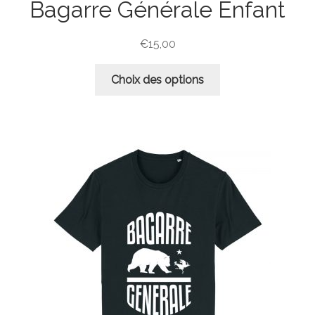
Bagarre Générale Enfant
€
15,00
Ce
Choix des options
produit
a
plusieurs
variations.
Les
options
peuvent
être
choisies
sur
la
page
du