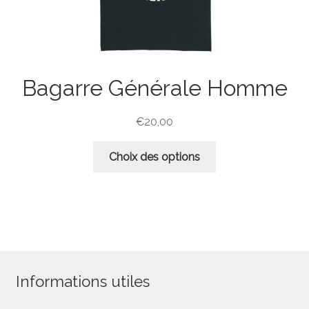
produit
Bagarre Générale Homme
€
20,00
Ce
Choix des options
produit
a
plusieurs
variations.
Les
options
peuvent
Informations utiles
être
choisies