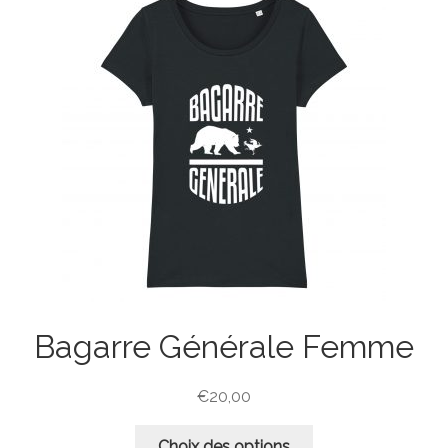
Bagarre Générale Femme
€
20,00
Ce
Choix des options