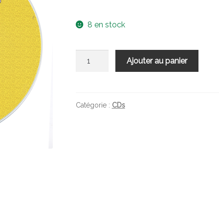
8 en stock
quantité
Ajouter au panier
de
Trajectoires
Dissidentes
#2
Catégorie :
CDs