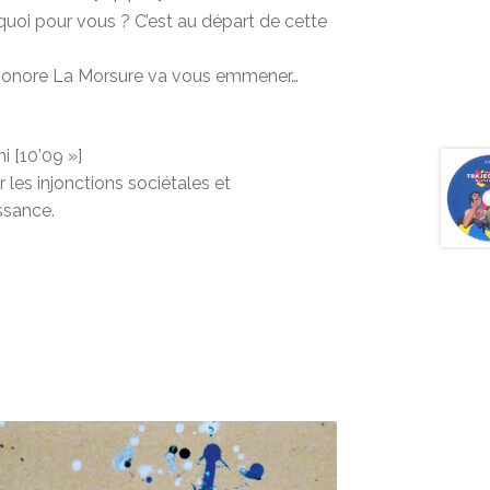
 quoi pour vous ? C’est au départ de cette
re sonore La Morsure va vous emmener…
 [10’09 »]
 les injonctions sociétales et
ssance.