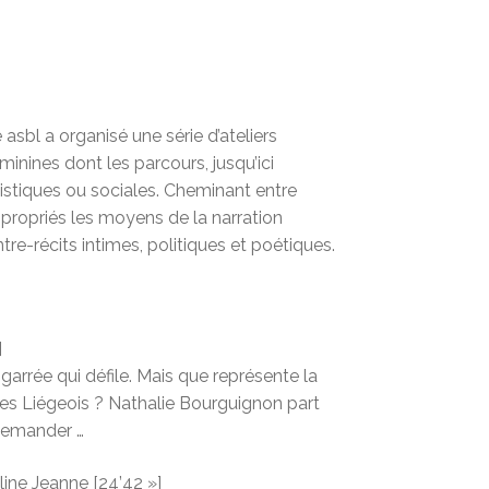
sbl a organisé une série d’ateliers
inines dont les parcours, jusqu’ici
rtistiques ou sociales. Cheminant entre
appropriés les moyens de la narration
e-récits intimes, politiques et poétiques.
]
arrée qui défile. Mais que représente la
es Liégeois ? Nathalie Bourguignon part
 demander …
ine Jeanne [24’42 »]