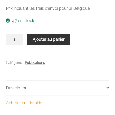
Prix incluant les frais d’envoi pour la Belgique
47 en stock
quantité
Ajouter au panier
de
La
somnambule
Catégorie :
Publications
Description
Acheter en Librairie