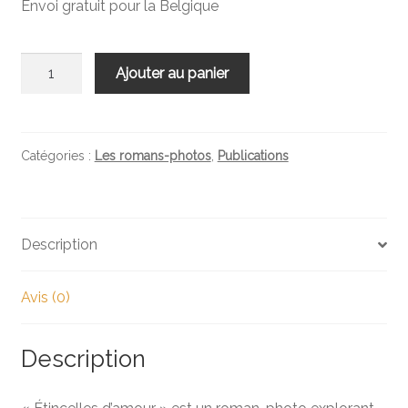
Envoi gratuit pour la Belgique
quantité
Ajouter au panier
de
Étincelles
d'amour
Catégories :
Les romans-photos
,
Publications
Description
Avis (0)
Description